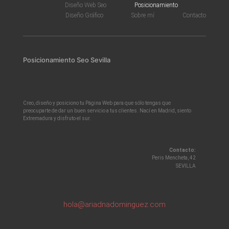
Diseño Web Seo
Posicionamiento
Diseño Gráfico
Sobre mí
Contacto
Posicionamiento Seo Sevilla
Creo, diseño y posiciono tu Página Web para que sólo tengas que
preocuparte de dar un buen servicio a tus clientes. Nací en Madrid, siento
Extremadura y disfruto el sur.
Contacto:
Peris Mencheta, 42
SEVILLA
hola@ariadnadominguez.com